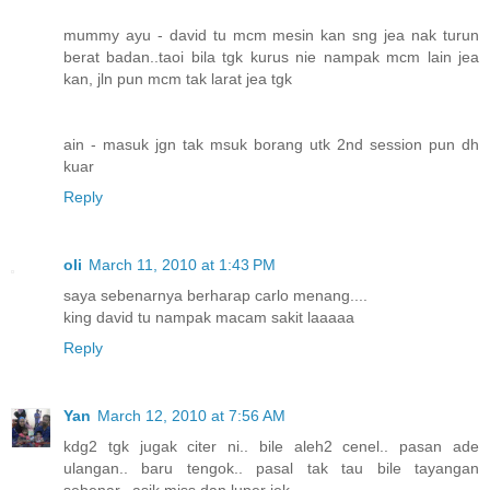
mummy ayu - david tu mcm mesin kan sng jea nak turun
berat badan..taoi bila tgk kurus nie nampak mcm lain jea
kan, jln pun mcm tak larat jea tgk
ain - masuk jgn tak msuk borang utk 2nd session pun dh
kuar
Reply
oli
March 11, 2010 at 1:43 PM
saya sebenarnya berharap carlo menang....
king david tu nampak macam sakit laaaaa
Reply
Yan
March 12, 2010 at 7:56 AM
kdg2 tgk jugak citer ni.. bile aleh2 cenel.. pasan ade
ulangan.. baru tengok.. pasal tak tau bile tayangan
sebenar.. asik miss dan luper jek..