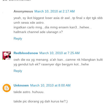
Anonymous
March 10, 2010 at 2:17 AM
yeah, sy ikot biggest loser asia dr awl...tp final x dpt tgk sbb
umh sewa xde astro.
ingatkan carlo mng...dia mmg ensem kan3...hehee...
hallmark channel ade ulanagn x?
Reply
Redbloodsnow
March 10, 2010 at 7:25 AM
owh die ea yg menang. a'ah kan...camne nk hilangkan kulit
yg gendut tuh ek? rasenyer dgn bergym kot...hehe
Reply
Unknown
March 10, 2010 at 8:00 AM
takde astro. huhuuu.
takde pic diorang yg dah kurus ke?;)