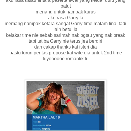
aku rasa kalau antara peserta awal yang keluar dulu yang
patut
menang untuk nampak kurus
aku rasa Garry la
memang nampak ketara sangat Garry time malam final tadi
lain betul la
kelakar time nie sebab sarimah nak bgtau yang nak break
tapi tetiba Garry nie terus jea berdiri
dan cakap thanks kat isteri dia
pastu turun pentas propose kat wife dia untuk 2nd time
fuyoooooo romantik tu