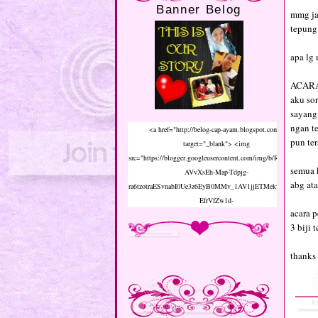
Banner Belog
mmg ja
tepung.
apa lg 
ACARA 
aku sor
sayang 
ngan t
<a href="http://belog-cap-ayam.blogspot.com/"
pun ter
target="_blank"> <img
src="https://blogger.googleusercontent.com/img/b/R29vZ2xl/
semua 
AVvXsEh-Map-Tdpjg-
abg ata
ra6tzotraESvnabI0Ue3z6EyB0MMv_1AV1jjETMekwrwZIt0P
EfrVfZw1d-
acara p
uj_j2gvnMXXE1VLyEKogzbUNwMQac054lzTluHfqHavBbb
3 biji
jd_b1uQDNphVHsLuC0NFv2I8/s1600/zhbanner.gif"
align="middle" height="125" width="125"/></a>
thanks