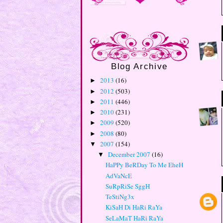
Blog Archive
2013
(16)
►
2012
(503)
►
2011
(446)
►
2010
(231)
►
2009
(520)
►
2008
(80)
►
2007
(154)
▼
December 2007
(16)
▼
HaPPy BeRDay To Me EheH
AdVaNcE
SuRpRiSe SggH
TeStiNg3x
KiSaH Di HaRi RaYa
SeLaMaT HaRi RaYa