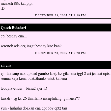
muaxch 88x kat pipi,
:D
DECEMBER 28, 2007 AT 1:19 PM
Qaseh Bidadari
said...
epi besday ena...
seronok ade org ingat besday kite kan?
DECEMBER 28, 2007 AT 2:20 PM
zh-ena
said...
ej - tak smp nak upload gambo la ej, bz gila, ena tggl 2 ari jea kat opis 
semua keja kena buat..thanks wisk kat ena
teddylavender - biasa2 ajer ;D
faizah - yg ke 26 thn..lama menghilang, g maner??
yun - huhuhu doakan ena dpt bby cpt2 tau