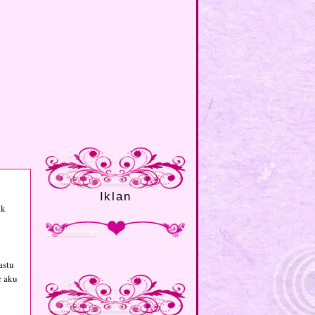
Iklan
ak
n
astu
r aku