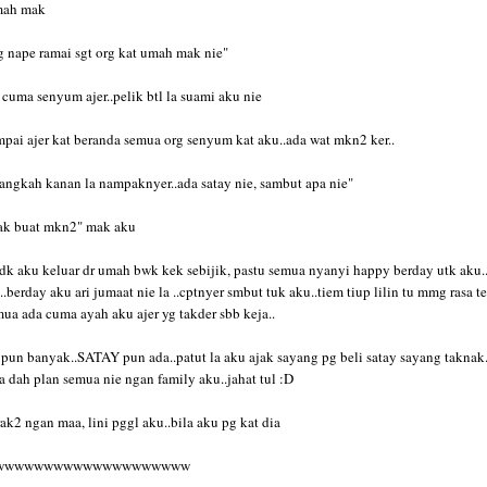
mah mak
g nape ramai sgt org kat umah mak nie"
cuma senyum ajer..pelik btl la suami aku nie
mpai ajer kat beranda semua org senyum kat aku..ada wat mkn2 ker..
langkah kanan la nampaknyer..ada satay nie, sambut apa nie"
nak buat mkn2" mak aku
adk aku keluar dr umah bwk kek sebijik, pastu semua nyanyi happy berday utk aku.
l..berday aku ari jumaat nie la ..cptnyer smbut tuk aku..tiem tiup lilin tu mmg rasa t
mua ada cuma ayah aku ajer yg takder sbb keja..
pun banyak..SATAY pun ada..patut la aku ajak sayang pg beli satay sayang taknak
a dah plan semua nie ngan family aku..jahat tul :D
ak2 ngan maa, lini pggl aku..bila aku pg kat dia
wwwwwwwwwwwwwwwwwwww