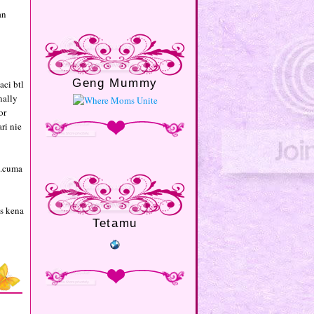
an
Geng Mummy
ci btl
nally
or
ri nie
..cuma
is kena
Tetamu