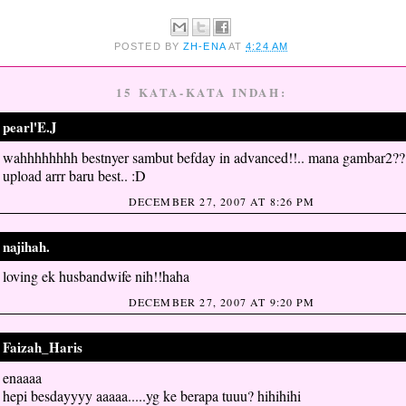
POSTED BY
ZH-ENA
AT
4:24 AM
15 KATA-KATA INDAH:
pearl'E.J
said...
wahhhhhhhh bestnyer sambut befday in advanced!!.. mana gambar2??
upload arrr baru best.. :D
DECEMBER 27, 2007 AT 8:26 PM
najihah.
said...
loving ek husbandwife nih!!haha
DECEMBER 27, 2007 AT 9:20 PM
Faizah_Haris
said...
enaaaa
hepi besdayyyy aaaaa.....yg ke berapa tuuu? hihihihi