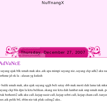
NuffnangX
Thursday, December 27, 2007
AdVaNcE
 sayang ajak blk umah mak aku..aik apa mimpi sayang nie..sayang ckp adk2 aku n
erfume jd ok la - alasan yg kukuh
y balik umah mak, aku ajak sayang sggh beli satay sbb mak mesti dah lama tak mk
sayang ckp bln dpn la kita belikan..skang nie kita dah lambat nak smp umah mak..p
tak berhenti2 adk aku call..kejap nasir call, kejap sobri call, kejap cham call..tanye
er..aik pelik btl, sblm nie tak plak caling2 aku..