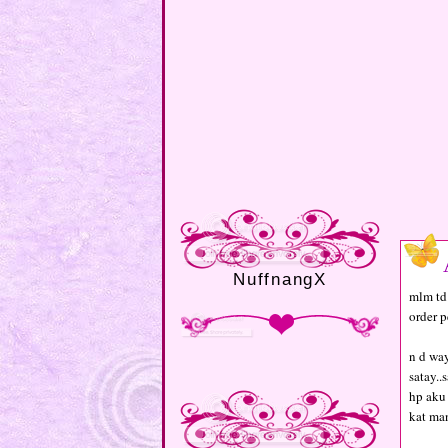
NuffnangX
mlm td
order p
n d wa
satay..
hp aku 
kat man