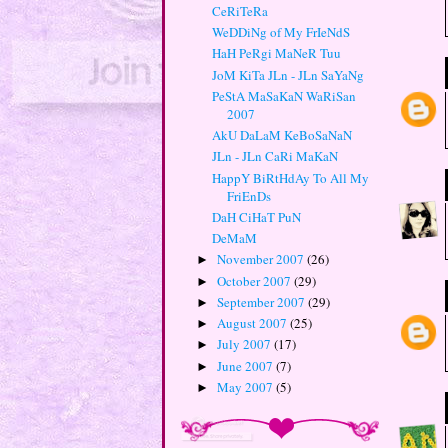
CeRiTeRa
WeDDiNg of My FrIeNdS
HaH PeRgi MaNeR Tuu
JoM KiTa JLn - JLn SaYaNg
PeStA MaSaKaN WaRiSan
2007
AkU DaLaM KeBoSaNaN
JLn - JLn CaRi MaKaN
HappY BiRtHdAy To All My
FriEnDs
DaH CiHaT PuN
DeMaM
November 2007
(26)
►
October 2007
(29)
►
September 2007
(29)
►
August 2007
(25)
►
July 2007
(17)
►
June 2007
(7)
►
May 2007
(5)
►