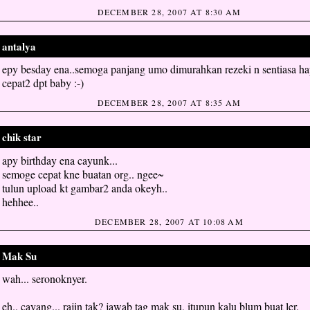
DECEMBER 28, 2007 AT 8:30 AM
antalya
said...
epy besday ena..semoga panjang umo dimurahkan rezeki n sentiasa ha
cepat2 dpt baby :-)
DECEMBER 28, 2007 AT 8:35 AM
chik star
said...
apy birthday ena cayunk...
semoge cepat kne buatan org.. ngee~
tulun upload kt gambar2 anda okeyh..
hehhee..
DECEMBER 28, 2007 AT 10:08 AM
Mak Su
said...
wah... seronoknyer.
eh.. cayang... rajin tak? jawab tag mak su, itupun kalu blum buat ler.