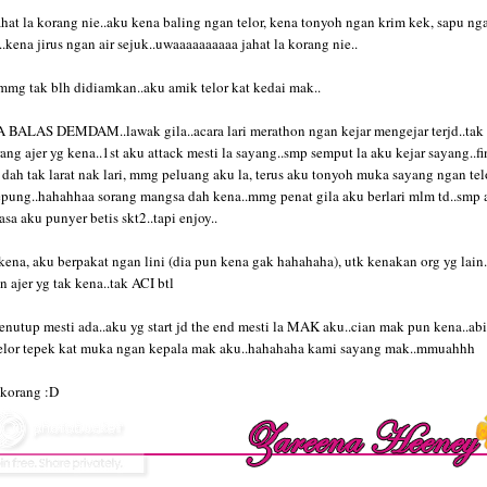
hat la korang nie..aku kena baling ngan telor, kena tonyoh ngan krim kek, sapu ng
.kena jirus ngan air sejuk..uwaaaaaaaaaa jahat la korang nie..
mmg tak blh didiamkan..aku amik telor kat kedai mak..
BALAS DEMDAM..lawak gila..acara lari merathon ngan kejar mengejar terjd..tak a
ang ajer yg kena..1st aku attack mesti la sayang..smp semput la aku kejar sayang..fi
dah tak larat nak lari, mmg peluang aku la, terus aku tonyoh muka sayang ngan tel
epung..hahahhaa sorang mangsa dah kena..mmg penat gila aku berlari mlm td..smp a
asa aku punyer betis skt2..tapi enjoy..
kena, aku berpakat ngan lini (dia pun kena gak hahahaha), utk kenakan org yg lain
n ajer yg tak kena..tak ACI btl
enutup mesti ada..aku yg start jd the end mesti la MAK aku..cian mak pun kena..ab
 telor tepek kat muka ngan kepala mak aku..hahahaha kami sayang mak..mmuahhh
 korang :D