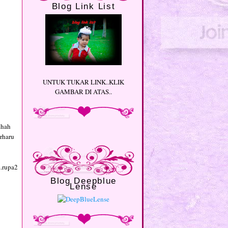
Blog Link List
UNTUK TUKAR LINK..KLIK
GAMBAR DI ATAS..
.hah
erharu
..rupa2
Blog Deepblue
Lense