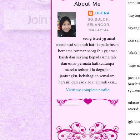
smp u
About Me
ZH-ENA
"sayan
SG.BULOH,
SELANGOR,
sayang 
MALAYSIA
seorg isteri yg amat
aku sa
mencintai sepenuh hati kepada insan
bernama Ammar..seorg ibu yg amat
"akak 
kasih dan sayang kepada umairah
dan umar permata hatiku..tanpa
"saje 
mereka terhenti la degupan
jantungku..kebahagian semalam,
pastu 
hari ini dan esok ada lah milikku...
biar bt
View my complete profile
sgt..se
mknan 
nyer di
tgh bor
uwww