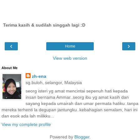
Terima kasih & sudilah singgah lagi :D
‹
›
Home
View web version
About Me
zh-ena
sg.buloh, selangor, Malaysia
seorg isteri yg amat mencintai sepenuh hati kepada
insan bernama Ammar..seorg ibu yg amat kasih dan
sayang kepada umairah dan umar permata hatiku..tanpa
mereka terhenti la degupan jantungku..kebahagian semalam, hari ini
dan esok ada lah milikku...
View my complete profile
Powered by
Blogger
.